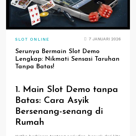
7 JANUARI 2026
SLOT ONLINE
Serunya Bermain Slot Demo
Lengkap: Nikmati Sensasi Taruhan
Tanpa Batas!
1. Main Slot Demo tanpa
Batas: Cara Asyik
Bersenang-senang di
Rumah