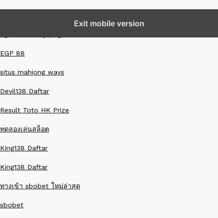
APi
Exit mobile version
agen138 desty page
EGP 88
situs mahjong ways
Devil138 Daftar
Result Toto HK Prize
ทดลองเล่นสล็อต
King138 Daftar
King138 Daftar
ทางเข้า sbobet ใหม่ล่าสุด
sbobet