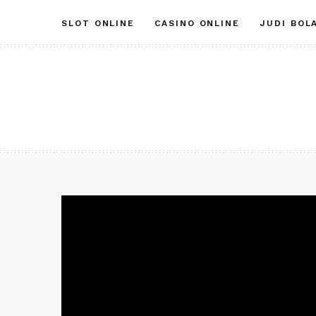
Skip
SLOT ONLINE
CASINO ONLINE
JUDI BOL
to
content