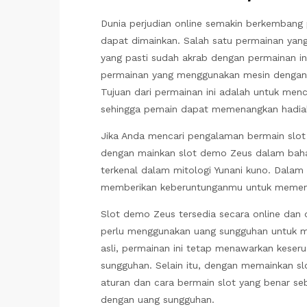
Dunia perjudian online semakin berkembang
dapat dimainkan. Salah satu permainan yang 
yang pasti sudah akrab dengan permainan ini,
permainan yang menggunakan mesin dengan g
Tujuan dari permainan ini adalah untuk men
sehingga pemain dapat memenangkan hadia
Jika Anda mencari pengalaman bermain slot
dengan mainkan slot demo Zeus dalam bahas
terkenal dalam mitologi Yunani kuno. Dalam
memberikan keberuntunganmu untuk memena
Slot demo Zeus tersedia secara online dan da
perlu menggunakan uang sungguhan untuk 
asli, permainan ini tetap menawarkan keser
sungguhan. Selain itu, dengan memainkan s
aturan dan cara bermain slot yang benar 
dengan uang sungguhan.