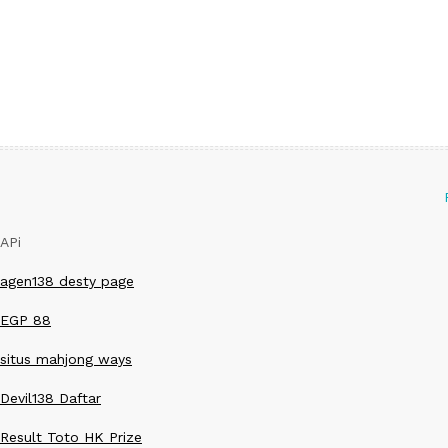
APi
agen138 desty page
EGP 88
situs mahjong ways
Devil138 Daftar
Result Toto HK Prize