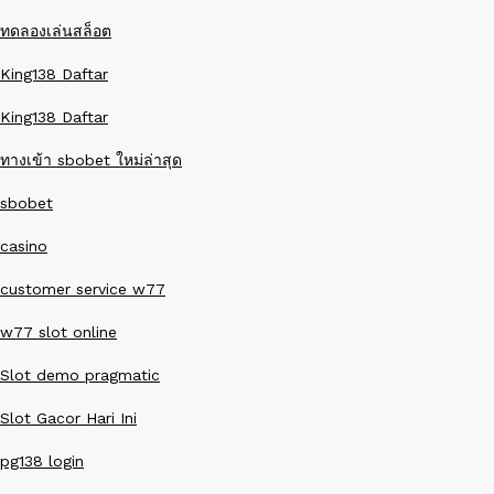
ทดลองเล่นสล็อต
King138 Daftar
King138 Daftar
ทางเข้า sbobet ใหม่ล่าสุด
sbobet
casino
customer service w77
w77 slot online
Slot demo pragmatic
Slot Gacor Hari Ini
pg138 login