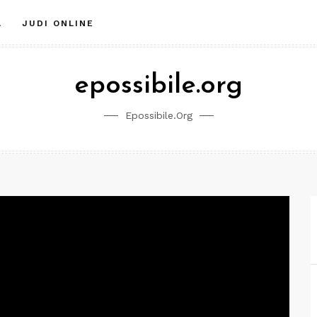
A
JUDI ONLINE
epossibile.org
Epossibile.org