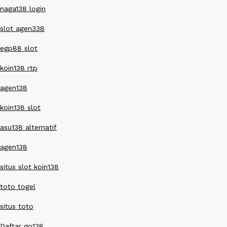
naga138 login
slot agen338
egp88 slot
koin138 rtp
agen138
koin138 slot
asu138 alternatif
agen138
situs slot koin138
toto togel
situs toto
Daftar go138