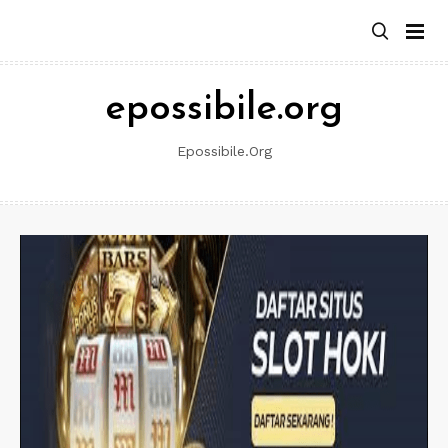
Skip
to
content
epossibile.org
Epossibile.org