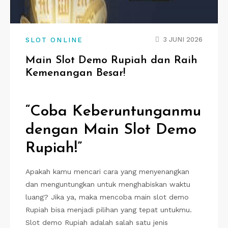
3 JUNI 2026
SLOT ONLINE
Main Slot Demo Rupiah dan Raih
Kemenangan Besar!
“Coba Keberuntunganmu
dengan Main Slot Demo
Rupiah!”
Apakah kamu mencari cara yang menyenangkan
dan menguntungkan untuk menghabiskan waktu
luang? Jika ya, maka mencoba main slot demo
Rupiah bisa menjadi pilihan yang tepat untukmu.
Slot demo Rupiah adalah salah satu jenis