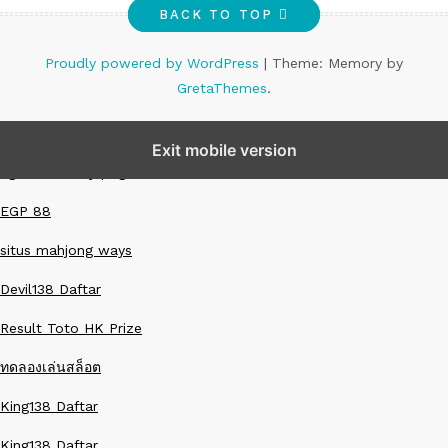
BACK TO TOP
Proudly powered by WordPress
|
Theme: Memory by
GretaThemes
.
APi
Exit mobile version
agen138 desty page
EGP 88
situs mahjong ways
Devil138 Daftar
Result Toto HK Prize
ทดลองเล่นสล็อต
King138 Daftar
King138 Daftar